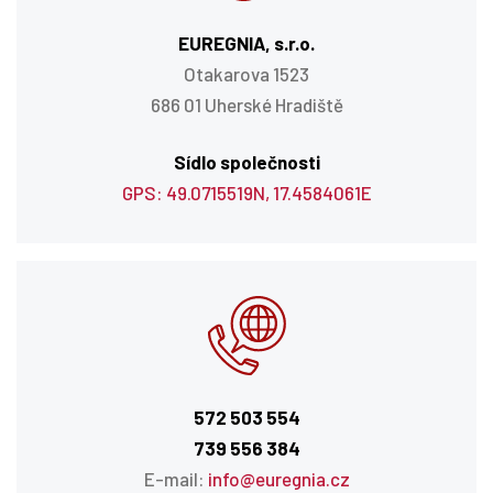
EUREGNIA, s.r.o.
Otakarova 1523
686 01 Uherské Hradiště
Sídlo společnosti
GPS: 49.0715519N, 17.4584061E
572 503 554
739 556 384
E-mail:
info@euregnia.cz