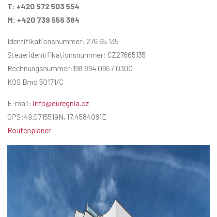
T: +420 572 503 554
M: +420 739 556 384
Identifikationsnummer: 276 65 135
Steueridentifikationsnummer: CZ27665135
Rechnungsnummer:198 894 096 / 0300
KOS Brno 50171/C
E-mail:
info@euregnia.cz
GPS:49.0715519N, 17.4584061E
Routenplaner