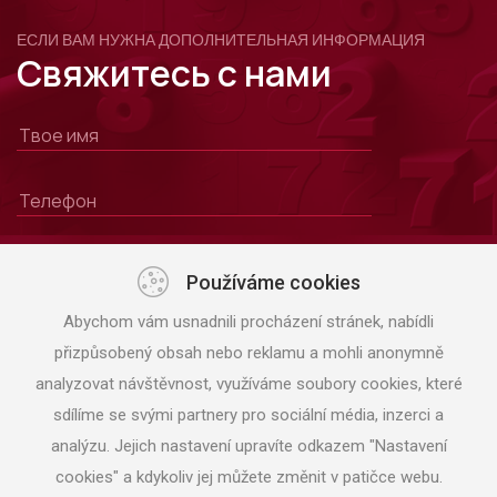
ЕСЛИ ВАМ НУЖНА ДОПОЛНИТЕЛЬНАЯ ИНФОРМАЦИЯ
Свяжитесь с нами
Používáme cookies
Abychom vám usnadnili procházení stránek, nabídli
přizpůsobený obsah nebo reklamu a mohli anonymně
analyzovat návštěvnost, využíváme soubory cookies, které
sdílíme se svými partnery pro sociální média, inzerci a
analýzu. Jejich nastavení upravíte odkazem "Nastavení
ОТПРАВИТЬ
cookies" a kdykoliv jej můžete změnit v patičce webu.