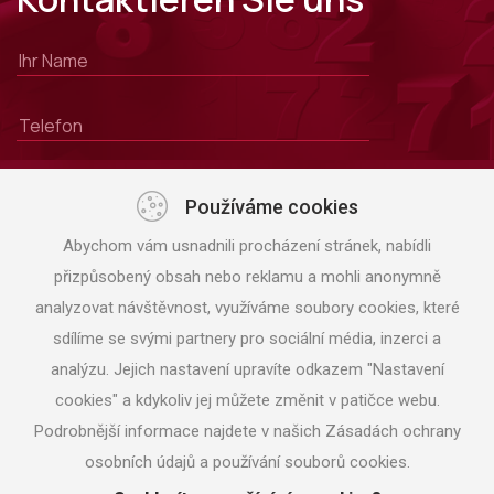
Používáme cookies
Abychom vám usnadnili procházení stránek, nabídli
přizpůsobený obsah nebo reklamu a mohli anonymně
analyzovat návštěvnost, využíváme soubory cookies, které
sdílíme se svými partnery pro sociální média, inzerci a
analýzu. Jejich nastavení upravíte odkazem "Nastavení
SENDEN
cookies" a kdykoliv jej můžete změnit v patičce webu.
Podrobnější informace najdete v našich Zásadách ochrany
osobních údajů a používání souborů cookies.