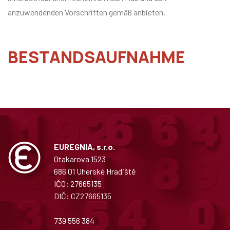
anzuwendenden Vorschriften gemäß anbieten.
BESTANDSAUFNAHME
EUREGNIA, s.r.o.
Otakarova 1523
686 01 Uherské Hradiště
IČO: 27665135
DIČ: CZ27665135
739 556 384