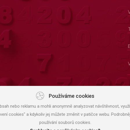
Používáme cookies
bsah nebo reklamu a mohli anonymně analyzovat návštěvnost, využív
avení cookies" a kdykoliv jej můžete změnit v patičce webu. Podrob
používání souborů cookies.