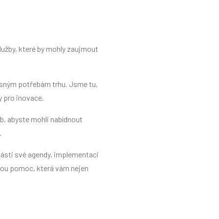
lužby, které by mohly zaujmout
asným potřebám trhu. Jsme tu,
 pro inovace.
b, abyste mohli nabídnout
.
ásti své agendy, implementaci
nou pomoc, která vám nejen