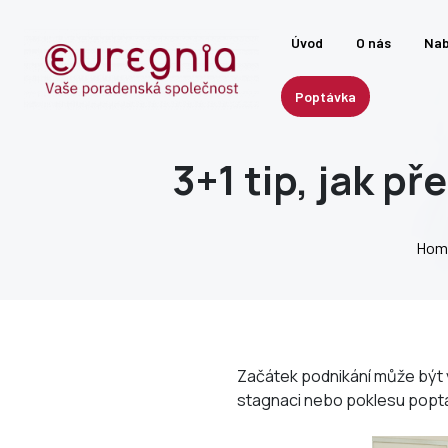
Úvod
O nás
Nab
Poptávka
3+1 tip, jak p
Hom
Začátek podnikání může být vzr
stagnaci nebo poklesu poptá