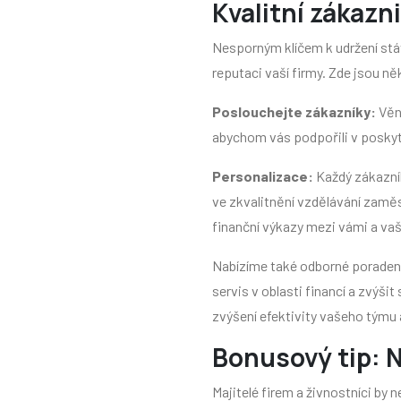
Kvalitní zákazn
Nesporným klíčem k udržení stáva
reputaci vaší firmy. Zde jsou ně
Poslouchejte zákazníky:
Věnu
abychom vás podpořili v poskyt
Personalizace:
Každý zákazník
ve zkvalitnění vzdělávání zam
finanční výkazy mezi vámi a vaš
Nabízíme také odborné poradens
servis v oblasti financí a zvýš
zvýšení efektivity vašeho týmu 
Bonusový tip: N
Majitelé firem a živnostníci by 