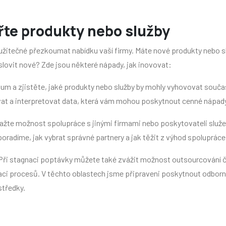
iřte produkty nebo služby
 užitečné přezkoumat nabídku vaší firmy. Máte nové produkty nebo s
slovit nové? Zde jsou některé nápady, jak inovovat:
m a zjistěte, jaké produkty nebo služby by mohly vyhovovat souč
t a interpretovat data, která vám mohou poskytnout cenné nápady
žte možnost spolupráce s jinými firmami nebo poskytovateli služe
oradíme, jak vybrat správné partnery a jak těžit z výhod spolupráce
Při stagnaci poptávky můžete také zvážit možnost outsourcování č
aci procesů. V těchto oblastech jsme připraveni poskytnout odbor
středky.