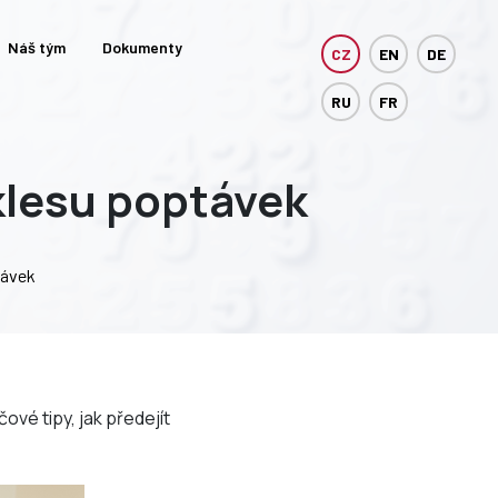
Náš tým
Dokumenty
CZ
EN
DE
RU
FR
oklesu poptávek
távek
čové tipy, jak předejít