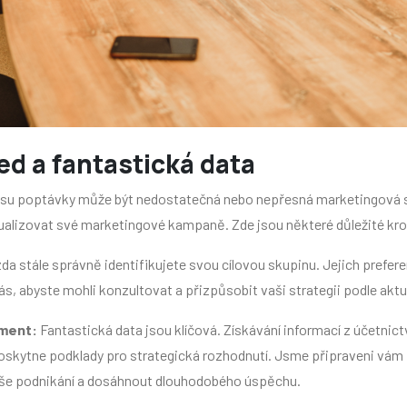
d a fantastická data
esu poptávky může být nedostatečná nebo nepřesná marketingová s
alizovat své marketingové kampaně. Zde jsou některé důležité kroky
zda stále správně identifikujete svou cílovou skupinu. Jejich prefe
, abyste mohli konzultovat a přizpůsobit vaši strategii podle aktuá
ement:
Fantastická data jsou klíčová. Získávání informací z účetnictv
poskytne podklady pro strategická rozhodnutí. Jsme připraveni vám
 vaše podnikání a dosáhnout dlouhodobého úspěchu.