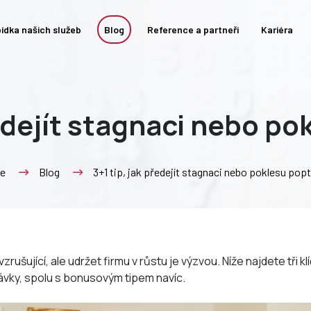
ídka našich služeb
Blog
Reference a partneři
Kariéra
ředejít stagnaci nebo p
e
Blog
3+1 tip, jak předejít stagnaci nebo poklesu pop
ušující, ale udržet firmu v růstu je výzvou. Níže najdete tři klí
vky, spolu s bonusovým tipem navíc.