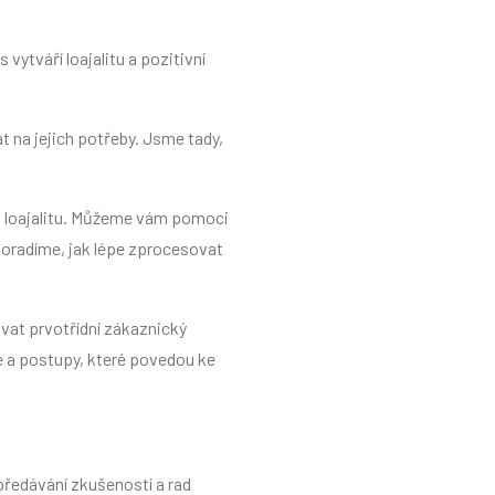
vytváří loajalitu a pozitivní
 na jejich potřeby. Jsme tady,
 a loajalitu. Můžeme vám pomoci
oradíme, jak lépe zprocesovat
vat prvotřídní zákaznický
e a postupy, které povedou ke
 předávání zkušeností a rad