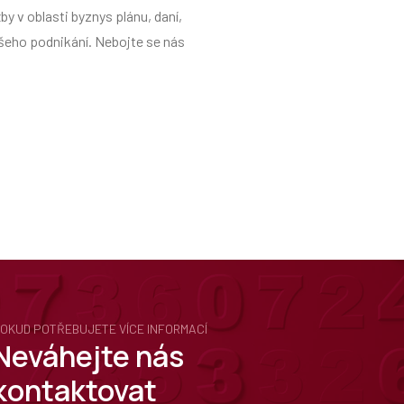
y v oblasti byznys plánu, daní,
ašeho podnikání. Nebojte se nás
OKUD POTŘEBUJETE VÍCE INFORMACÍ
Neváhejte nás
kontaktovat