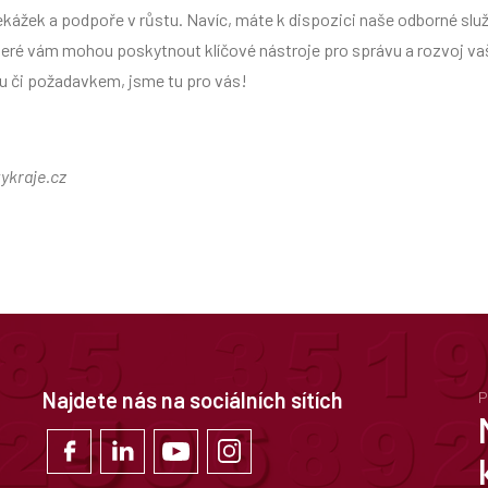
kážek a podpoře v růstu. Navíc, máte k dispozici naše odborné služb
 které vám mohou poskytnout klíčové nástroje pro správu a rozvoj v
u či požadavkem, jsme tu pro vás!
kykraje.cz
Najdete nás na sociálních sítích
P