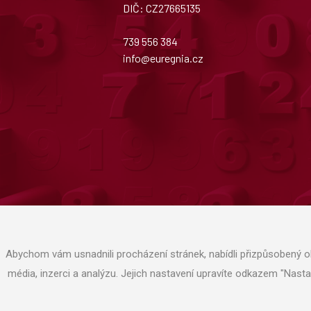
DIČ: CZ27665135
739 556 384
info@euregnia.cz
Abychom vám usnadnili procházení stránek, nabídli přizpůsobený o
média, inzerci a analýzu. Jejich nastavení upravíte odkazem "Nast