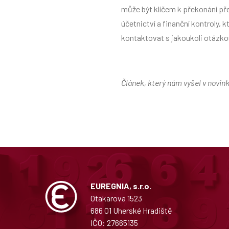
může být klíčem k překonání pře
účetnictví a finanční kontroly,
kontaktovat s jakoukoli otázko
Článek, který nám vyšel v novin
EUREGNIA, s.r.o.
Otakarova 1523
686 01 Uherské Hradiště
IČO: 27665135