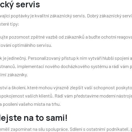
ický servis
jící poptávky je kvalitní zákaznický servis. Dobrý zákaznický servis 
které tipy:
jte pozornost zpětné vazbě od zákazníků a buďte ochotní reagovat
ování optimálního servisu.
 je jedinečný. Personalizovaný přístup k nim vytváří hlubší spojení
ěstnanců, implementaci nového docházkového systému a rádi vám p
imi zákazníky.
tví a školení, které mohou výrazně zlepšit vaši schopnost poskyto
it spokojenost vašich klientů. Rádi vám představíme moderní nástroj
a posílení vašeho místa na trhu.
ejste na to sami!
neměli zapomínat na sílu spolupráce. Sdílení s ostatními podnikateli,