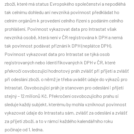
zboží, které má status Evropského společenství a nepodléhá
tak celnímu dohledu ani nevzniká povinnost předkládat ho
celním orgánům k provedení celního řízení s podáním celního
prohlášení. Povinnost vykazovat data pro Intrastat však
nevzniká osobě, která není v ČR registrována k DPH a nemá
tak povinnost podávat přiznání k DPH (neplátce DPH).
Povinnost vykazovat data pro Intrastat se týká osob
registrovaných nebo identifikovaných k DPH v ČR, které
překročí osvobozující hodnotový práh zvlášť při přijetí a zvlášť
při odeslání zboží, o němž je třeba uvádět údaje do výkazů pro
Intrastat. Osvobozující práh je stanoven pro odeslání i příjetí
stejný – 12 milionů Kč. Překročení osvobozujícího prahu si
sleduje každý subjekt, kterému by mohla vzniknout povinnost
vykazovat údaje do Intrastatu sám, zvlášť za odeslání a zvlášť
za přijetí zboží, a to v rámci každého kalendářního roku
počínaje od 1. ledna.