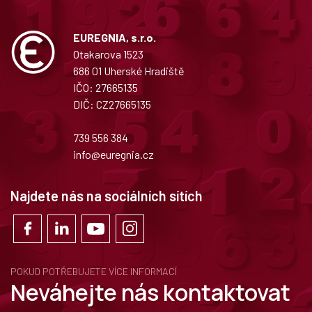
EUREGNIA, s.r.o.
Otakarova 1523
686 01 Uherské Hradiště
IČO: 27665135
DIČ: CZ27665135
739 556 384
info@euregnia.cz
Najdete nás na sociálních sítích
POKUD POTŘEBUJETE VÍCE INFORMACÍ
Neváhejte nás kontaktovat