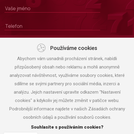
Používáme cookies
Abychom vám usnadnili procházení stránek, nabídli
přizpůsobený obsah nebo reklamu a mohli anonymně
analyzovat návštěvnost, využíváme soubory cookies, které
sdílíme se svými partnery pro sociální média, inzerci a
analýzu. Jejich nastavení upravíte odkazem "Nastavení
ODESLAT
cookies" a kdykoliv jej můžete změnit v patičce webu.
Podrobnější informace najdete v našich Zásadách ochrany
osobních údajů a používání souborů cookies.
Souhlasíte s používáním cookies?